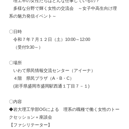
理工卒の女性たちはどんな仕事しているの？
多様な分野で輝く女性の交流会 ～女子中高生向け理
系の魅力発信イベント～
〇日時
令和７年７月１２日（土）10:00～12:00
（受付9:30～）
〇場所
いわて県民情報交流センター（アイーナ）
４階 県民プラザ（A・B・C）
(岩手県盛岡市盛岡駅西通１丁目７－１)
〇内容
◆岩大理工学部OGによる 理系の職種で働く女性のトー
クセッション＋座談会
【ファシリテーター】