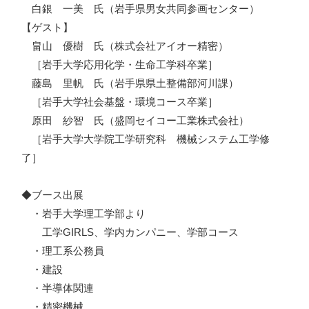
白銀 一美 氏（岩手県男女共同参画センター）
【ゲスト】
畠山 優樹 氏（株式会社アイオー精密）
［岩手大学応用化学・生命工学科卒業］
藤島 里帆 氏（岩手県県土整備部河川課）
［岩手大学社会基盤・環境コース卒業］
原田 紗智 氏（盛岡セイコー工業株式会社）
［岩手大学大学院工学研究科 機械システム工学修
了］
◆ブース出展
・岩手大学理工学部より
工学GIRLS、学内カンパニー、学部コース
・理工系公務員
・建設
・半導体関連
・精密機械