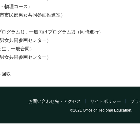
・物理コース）
市市民部男女共同参画推進室）
けプログラム1)，一般向けプログラム2)（同時進行）
男女共同参画センター）
中高生，一般合同）
男女共同参画センター）
ト回収
お問い合わせ先・アクセス
サイトポリシー
プラ
©2021 Office of Regional Education.