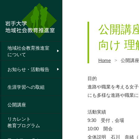
公開講
向け 
地域社会教育推進室
室長挨拶
お知らせ
について
Home
>
公開講
岩手大学における
活動報告
お知らせ・活動報告
生涯学習指針
目的
構成員
進路や職業を考える女子
生涯学習への取組
にも多様な進路や職業に
公開講座
活動実績
リカレント
9:30 受付，会場
教育プログラム
10:00 開会
全体説明 石川 奈緒（