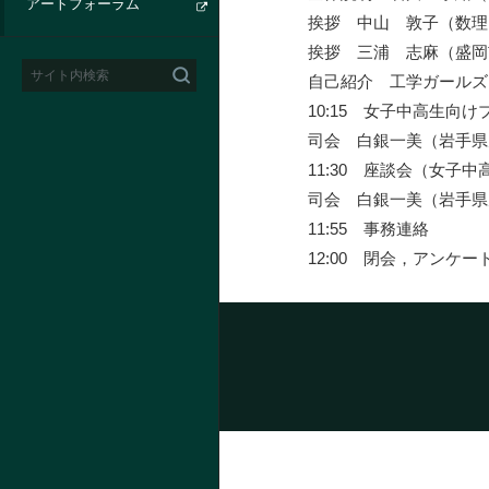
アートフォーラム
挨拶 中山 敦子（数理
挨拶 三浦 志麻（盛岡
自己紹介 工学ガールズ
10:15 女子中高生向
司会 白銀一美（岩手県
11:30 座談会（女子
司会 白銀一美（岩手県
11:55 事務連絡
12:00 閉会，アンケー