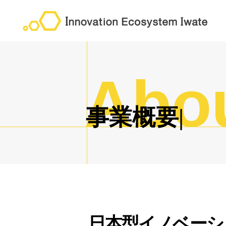
Abo
事
業
概
要
日本型イノベーシ