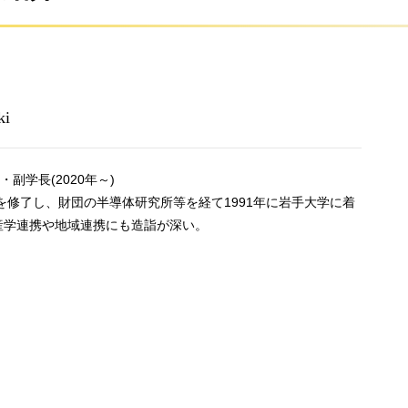
ki
副学長(2020年～)
を修了し、財団の半導体研究所等を経て1991年に岩手大学に着
産学連携や地域連携にも造詣が深い。