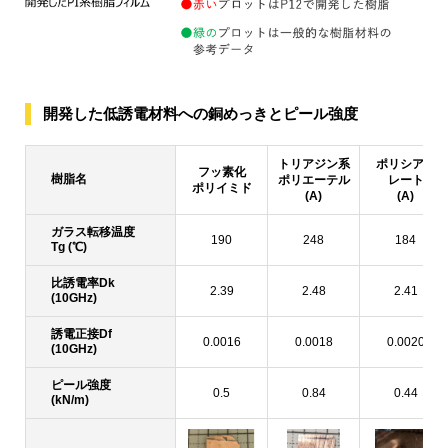
開発した低誘電材料への銅めっきとピール強度
トリアジン系
ポリシアヌ
フッ素化
樹脂名
ポリエーテル
レート
ポリイミド
(A)
(A)
ガラス転移温度
190
248
184
Tg (℃)
比誘電率Dk
2.39
2.48
2.41
(10GHz)
誘電正接Df
0.0016
0.0018
0.0020
(10GHz)
ピール強度
0.5
0.84
0.44
(kN/m)