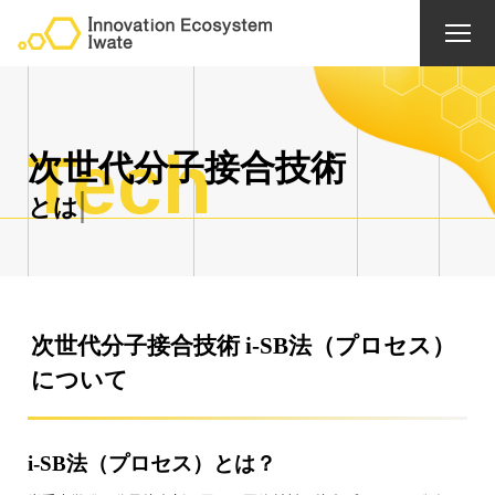
Tech
次
世
代
分
子
接
合
技
術
と
は
次世代分子接合技術 i-SB法（プロセス）
について
i-SB法（プロセス）とは？