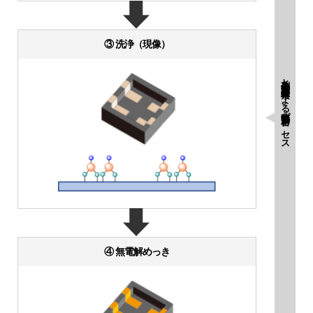
③ 洗浄（現像）
新規分子接合剤と紫外線照射による新規簡略化プロセス
④ 無電解めっき