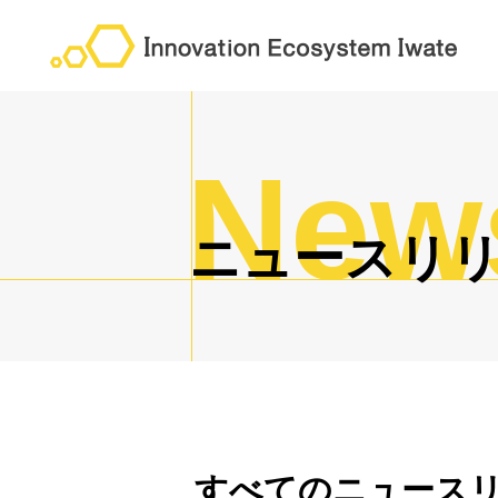
New
ニ
ュ
ー
ス
リ
すべてのニュース