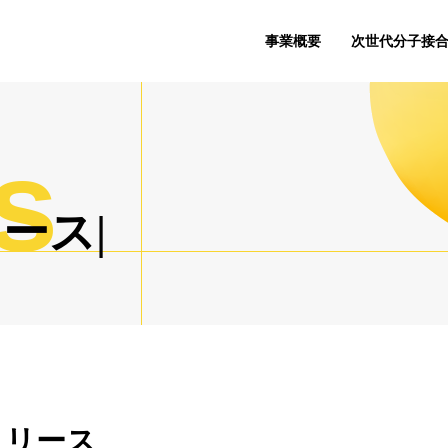
事業概要
次世代分子接
s
リ
ー
ス
リリース