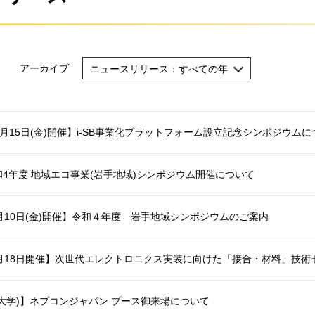
アーカイブ
ニュースリリース：すべての年
ニュースリリース：すべての年
ニュースリリース：2024年
2月15日(金)開催】i-SB事業化プラットフォーム設立記念シンポジウム
ニュースリリース：2023年
ニュースリリース：2022年
4年度 地域エコ事業(岩手地域)シンポジウム開催について
ニュースリリース：2021年
月10日(金)開催】令和４年度 岩手地域シンポジウムのご案内
1月18日開催】次世代エレクトロニクス実装に向けた「接合・材料」技術
大学)】ネプコンジャパン ブース御来場について