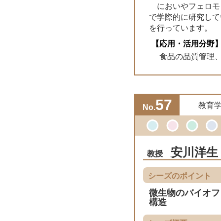
においやフェロモ
で学際的に研究して
を行っています。
【応用・活用分野
食品の品質管理
57
教育
No.
安川洋生
教授
シーズのポイント
微生物のバイオフ
構造