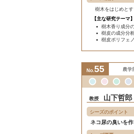
樹木をはじめとす
【主な研究テーマ
樹木香り成分
樹皮の成分分
樹皮ポリフェ
55
農学
No.
山下哲郎
教授
シーズのポイント
ネコ尿の臭いを作