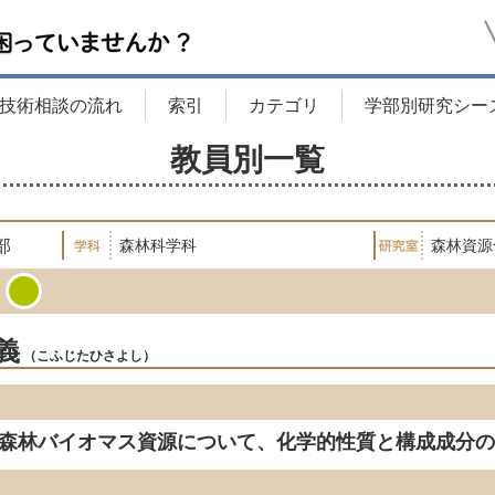
技術相談の流れ
索引
カテゴリ
学部別研究シー
教員別一覧
部
森林科学科
森林資源
義
こふじたひさよし
森林バイオマス資源について、化学的性質と構成成分の