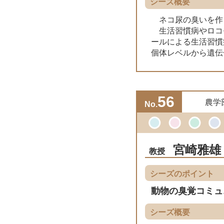
シーズ概要
ネコ尿の臭いを作
生活習慣病やロコ
ールによる生活習慣
個体レベルから遺伝
56
農学
No.
宮崎雅雄
教授
シーズのポイント
動物の臭覚コミュ
シーズ概要