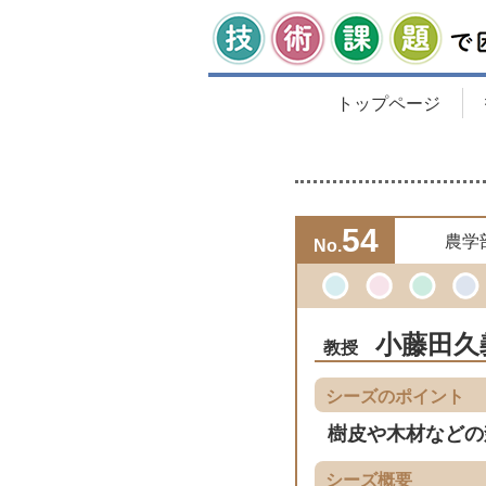
トップページ
54
農学
No.
小藤田久
教授
シーズのポイント
樹皮や木材などの
シーズ概要