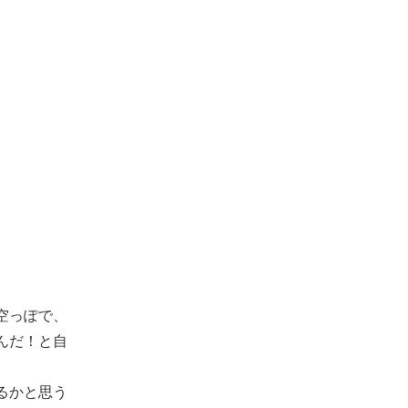
空っぽで、
んだ！と自
るかと思う