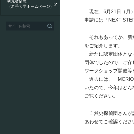
研究者情報
エクステンションセンター
（岩手大学ホームページ）
現在、6月21日（月）
研究施設
スポーツユニオン
申請には「NEXT S
コラボMIU
それもあってか、新た
をご紹介します。
寄附講義・提携講座
新たに認定団体とな
団体でしたので、ご存
ワークショップ開催等
過去には、「MORI
いたので、今年はどん
ご覧ください。
自然史探偵団さんが認
あわせてご確認くださ