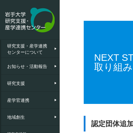
研究支援・産学連携
研究支援・産学連携
お知らせ
共同研究等
共同研究員
地域創生モデル構築活動支援
センターについて
センターについて
NEXT 
取り組み
活動報告
知的財産の管理・活用
ベンチャー支援
地域課題解決プログラム
挨拶
お知らせ・活動報告
研究基盤管理・機器分析
リエゾンIとは
NEXTSTEP工房
沿革
研究支援
研究コンプライアンス
シーズ集
産学官連携
外部資金等の受入実績について
銀河オープンラボ
地域創生
認定団体追
釜石キャンパス・
研究推進のための取組・制度