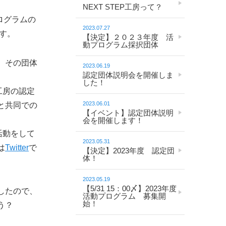
NEXT STEP工房って？
ログラムの
2023.07.27
ます。
【決定】２０２３年度 活
動プログラム採択団体
、その団体
2023.06.19
認定団体説明会を開催しま
した！
P工房の認定
2023.06.01
と共同での
【イベント】認定団体説明
会を開催します！
活動をして
2023.05.31
は
Twitter
で
【決定】2023年度 認定団
体！
2023.05.19
【5/31 15：00〆】2023年度
したので、
活動プログラム 募集開
始！
う？