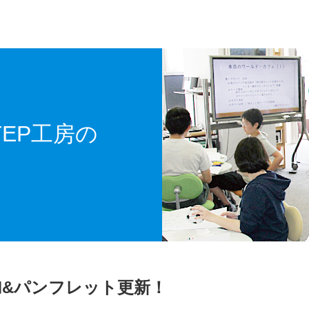
STEP工房の
加&パンフレット更新！