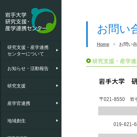
お問い
Home
>
お問い
研究支援・産学連携
研究支援・産学連携
お知らせ
共同研究等
共同研究員
地域課題解決プログラム
センターについて
センターについて
研究支援・産学連
活動報告
知的財産の管理・活用
ベンチャー支援
NEXTSTEP工房
挨拶
お知らせ・活動報告
研究基盤管理・機器分析
リエゾンIとは
地域創生モデル構築活動支援
沿革
研究支援
研究コンプライアンス
シーズ集
産学官連携
外部資金等の受入実績について
銀河オープンラボ
地域創生
研究推進のための取組・制度
釜石キャンパス