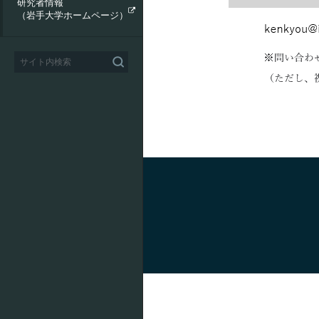
研究者情報
（岩手大学ホームページ）
研究施設
スポーツユニオン
コラボMIU
寄附講義・提携講義