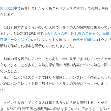
先日の記事
で紹介しましたが「あつもりフェスタ2022」での様子を紹
介します。
当日も良すぎるくらいのいい天気で、多くの人が盛岡駅に集まってい
ました。NEXT STEP工房では
らくのうの夢
、
同じ釜の旬を食う
、
民俗
芸能サークルばっけ
のパンフレットを展示し、
自然史探偵団
には今まで
活動で作成した標本を展示していただきました。
動物の骨を展示していたこともあり、特に親子で参加していた方々が
立ち止まることが多く、自然史探偵団の活動の内容について熱心に聞い
ていました。
また、ばっけはステージで踊りを披露し、パンフレットの宣伝もした
ためにパンフレットを持ち帰りたい！と多くの方がいらっしゃいまし
た。
イベントを通して１００人は超える方々に活動を説明することがで
き、NEXT STEP工房と認定団体の取組を多くの方に広めるとても良い